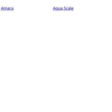
Amara
Aqua Scale