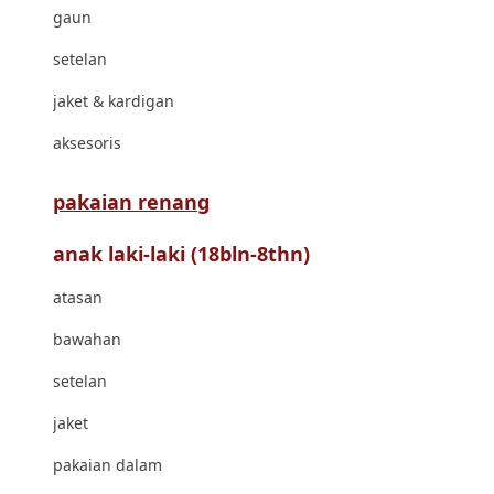
gaun
setelan
jaket & kardigan
aksesoris
pakaian renang
anak laki-laki (18bln-8thn)
atasan
bawahan
setelan
jaket
pakaian dalam