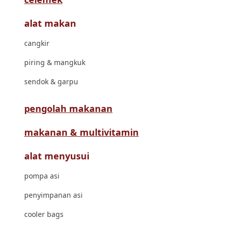
alat makan
cangkir
piring & mangkuk
sendok & garpu
pengolah makanan
makanan & multivitamin
alat menyusui
pompa asi
penyimpanan asi
cooler bags