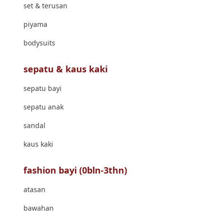
set & terusan
piyama
bodysuits
sepatu & kaus kaki
sepatu bayi
sepatu anak
sandal
kaus kaki
fashion bayi (0bln-3thn)
atasan
bawahan