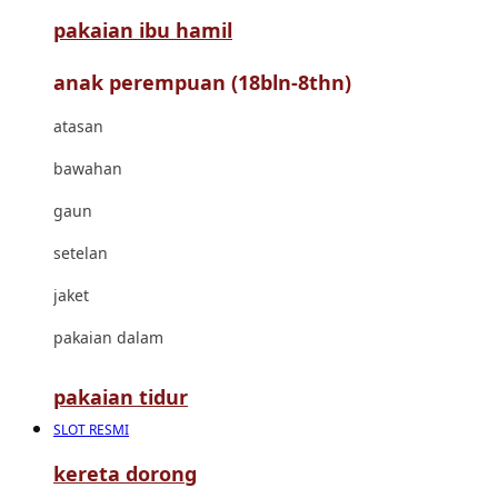
pakaian ibu hamil
anak perempuan (18bln-8thn)
atasan
bawahan
gaun
setelan
jaket
pakaian dalam
pakaian tidur
SLOT RESMI
kereta dorong