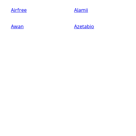
Airfree
Alamii
Awan
Azetabio