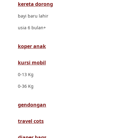
kereta dorong
Dr. Brown's
bayi baru lahir
E
usia 6 bulan+
ELC
Ergobaby
koper anak
Expert Care
kursi mobil
Ezyroller
0-13 Kg
F
0-36 Kg
Felt So Sweet
gendongan
Fisher Price
Flipper
travel cots
Friends Of Sally
diaper bags