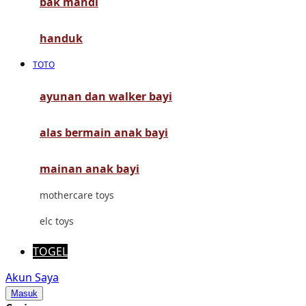
bak mandi
Mimi & Lula
Mini Monkey
handuk
Moby
TOTO
Momami
ayunan dan walker bayi
Mothercare
alas bermain anak bayi
Mustela
My Buddy Tag
mainan anak bayi
My K
mothercare toys
N
elc toys
Naif
TOGEL
Nike
Akun Saya
Masuk
Nordic Natural