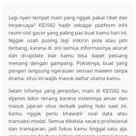
Sebamed
Lagi nyari tempat main yang nggak pakai ribet dan
Silver Cross
terpercaya? KIOS62 hadir sebagai platform info
Simply Idea
resmi slot gacor yang paling pas buat kamu hari ini.
Nggak usah pusing lagi mikirin pola atau jam
Skip Hop
terbang, karena di sini semua informasinya akurat
Spectra
dan di-update biar kamu bisa dapet peluang
menang dengan gampang. Pokoknya, buat yang
Squishmallows
pengen langsung ngerasain sensasi maxwin tanpa
Starbooks
drama, situs ini wajib masuk daftar utama kamu.
Stick-O
Selain infonya yang jempolan, main di KIOS62 itu
dijamin bikin tenang karena sistemnya aman dan
Stokke
masuk jajaran situs terbaik paling hoki saat ini.
Sudocrem
Kamu nggak perlu khawatir soal data atau
transaksi modal. Semua dikelola secara profesional
Sumimo
dan transparan, jadi fokus kamu tinggal satu aja:
Sunnylife