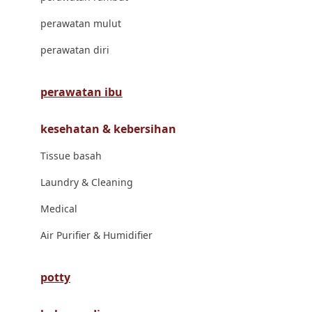
London Taxi
perawatan mulut
Love To Dream
perawatan diri
M
perawatan ibu
Magformers
kesehatan & kebersihan
Mama's Choice
Tissue basah
Mamas&Papas
Laundry & Cleaning
Mamaway
Medical
Maxi Cosi
Air Purifier & Humidifier
Megabloks
Micro
potty
MiDeer