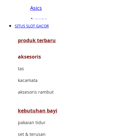
Asics
Aveeno
SITUS SLOT GACOR
Awan
produk terbaru
Azetabio
aksesoris
B
tas
Baabaasheepz
kacamata
Babiators
aksesoris rambut
Baby Dove
Baby Jogger
kebutuhan bayi
Baby Rovega
pakaian tidur
Babybee
set & terusan