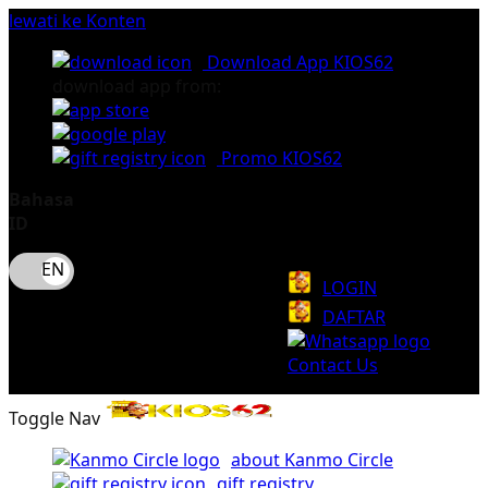
lewati ke Konten
Download App KIOS62
download app from:
Promo KIOS62
Bahasa
ID
LOGIN
DAFTAR
Contact Us
Toggle Nav
about Kanmo Circle
gift registry