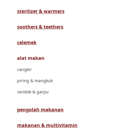
Havaianas
sterilizer & warmers
Hegen
Hot Wheels
soothers & teethers
Hybrid
celemek
I
alat makan
Inlacta DHA
cangkir
Interlac
piring & mangkuk
Ivenet
sendok & garpu
J
Jack N Jill
pengolah makanan
Joie
makanan & multivitamin
Joolz