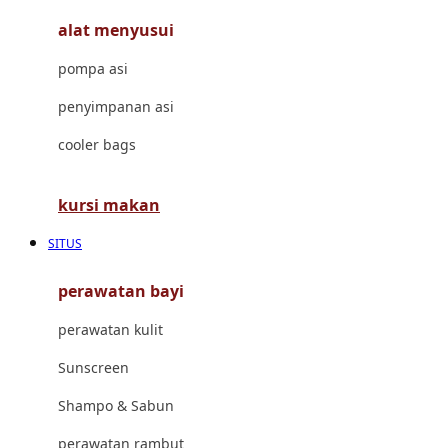
alat menyusui
Jujube
pompa asi
K
penyimpanan asi
Kiddycuts
cooler bags
Kumon
L
kursi makan
Leapfrog
SITUS
Leclerc
perawatan bayi
Lee Vierra
perawatan kulit
Lillebaby
Sunscreen
Little Bird Told Me
Shampo & Sabun
Little Miss Janis
perawatan rambut