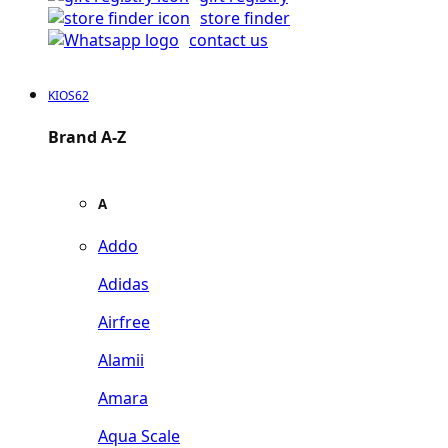
store finder
contact us
KIOS62
Brand A-Z
A
Addo
Adidas
Airfree
Alamii
Amara
Aqua Scale