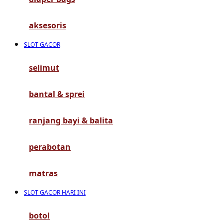
G
aksesoris
Gb
SLOT GACOR
Geko
Graco
selimut
Gund
bantal & sprei
H
ranjang bayi & balita
Habbie
perabotan
Haenim
Happy Horse
matras
Happy Tummy
SLOT GACOR HARI INI
Hauck
botol