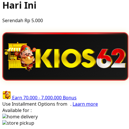
Hari Ini
Poled Global
Ponycycle
Serendah
Rp 5.000
Puma
Pureats
Q
QV Baby
R
Real Shades
Earn
70.000
-
7.000.000
Bonus
Red Castle
Use Installment Options from
.
Laarn more
Ribbon Madness
Available for :
home delivery
store pickup
S