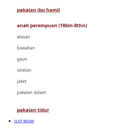
pakaian ibu hamil
Cocolatte
Cottonseeds
anak perempuan (18bln-8thn)
Cozy N Safe
atasan
Crane
bawahan
Cybex
gaun
D
setelan
Dae Organics
jaket
Docare
pakaian dalam
Doona
pakaian tidur
Down To Earth
SLOT RESMI
Drew