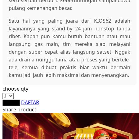
seru-seruan berburu keberuntungan sampai bawa
pulang kemenangan besar.
Sun-Staches
Satu hal yang paling juara dari KIOS62 adalah
Swimava
layanannya yang stand-by 24 jam nonstop tanpa
T
ribet. Kapan pun kamu butuh bantuan atau mau
langsung gas main, tim mereka siap melayani
Tommee Tippee
dengan super cepat alias langsung satset. Nggak
ada drama nunggu lama atau proses yang bertele-
Trunki
tele, semua dibuat praktis biar waktu bermain
Tutti Bambini
kamu jadi jauh lebih maksimal dan menyenangkan.
Twistshake
choose qty
TY Toys
DAFTAR
LOGIN
Share product:
U
V